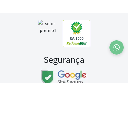
RA 1000
Segurança
Fale conosco:
WhatsApp
Seg a sex (exceto feriados) / das 8h às 20h
Sábado (9h às 13h)