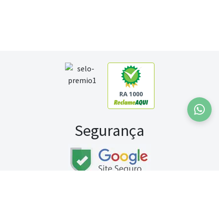
RA 1000
Segurança
Fale conosco:
WhatsApp
Seg a sex (exceto feriados) / das 8h às 20h
Sábado (9h às 13h)