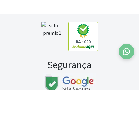
RA 1000
Segurança
Fale conosco:
WhatsApp
Seg a sex (exceto feriados) / das 8h às 20h
Sábado (9h às 13h)