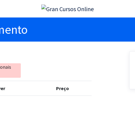
imento
ionais
er
Preço