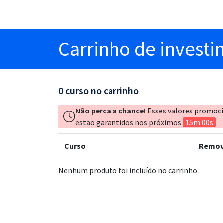
Carrinho
de invest
0
curso no carrinho
Não perca a chance!
Esses valores promoc
estão garantidos nos próximos
15m 00s
Curso
Remov
Nenhum produto foi incluído no carrinho.