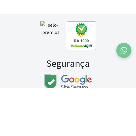
RA 1000
Segurança
Fale conosco:
WhatsApp
Seg a sex (exceto feriados) / das 8h às 20h
Sábado (9h às 13h)