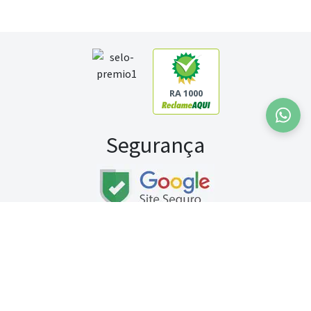
RA 1000
Segurança
Fale conosco:
WhatsApp
Seg a sex (exceto feriados) / das 8h às 20h
Sábado (9h às 13h)