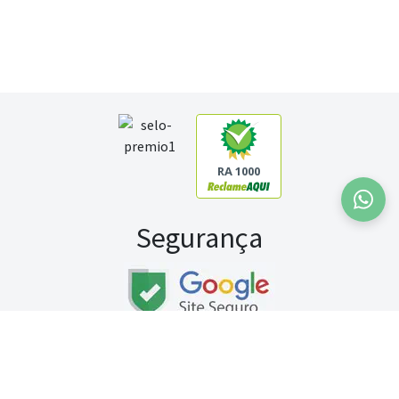
RA 1000
Segurança
Fale conosco:
WhatsApp
Seg a sex (exceto feriados) / das 8h às 20h
Sábado (9h às 13h)