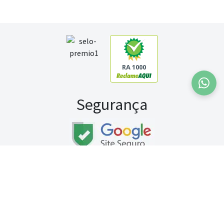
RA 1000
Segurança
Fale conosco:
WhatsApp
Seg a sex (exceto feriados) / das 8h às 20h
Sábado (9h às 13h)