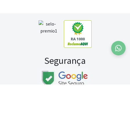
RA 1000
Segurança
Fale conosco:
WhatsApp
Seg a sex (exceto feriados) / das 8h às 20h
Sábado (9h às 13h)