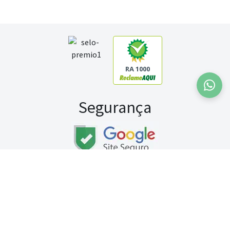
RA 1000
Segurança
Fale conosco:
WhatsApp
Seg a sex (exceto feriados) / das 8h às 20h
Sábado (9h às 13h)