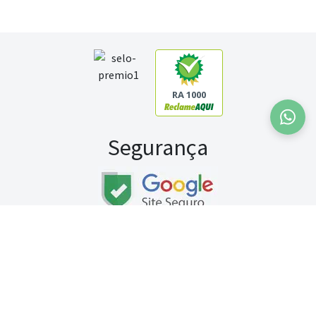
RA 1000
Segurança
Fale conosco:
WhatsApp
Seg a sex (exceto feriados) / das 8h às 20h
Sábado (9h às 13h)