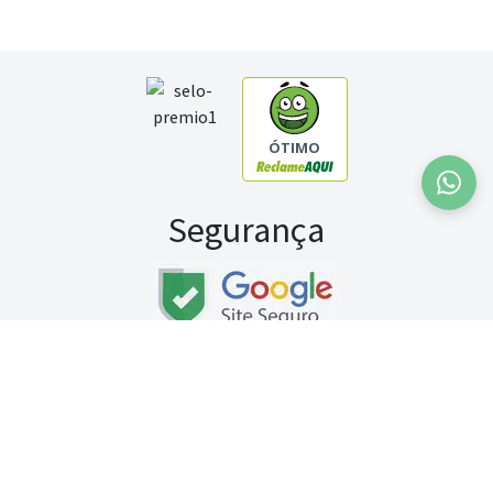
ÓTIMO
Segurança
Fale conosco:
WhatsApp
Seg a sex (exceto feriados) / das 8h às 20h
Sábado (9h às 13h)