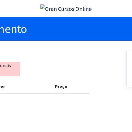
imento
ionais
er
Preço