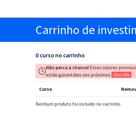
Carrinho
de invest
0
curso no carrinho
Não perca a chance!
Esses valores promoc
estão garantidos nos próximos
15m 00s
Curso
Remov
Nenhum produto foi incluído no carrinho.