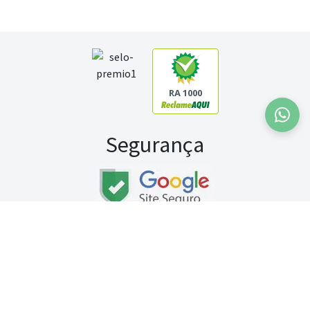
RA 1000
Segurança
Fale conosco:
WhatsApp
Seg a sex (exceto feriados) / das 8h às 20h
Sábado (9h às 13h)