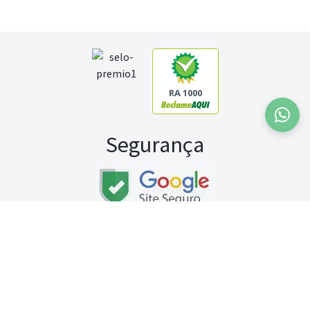
RA 1000
Segurança
Fale conosco:
WhatsApp
Seg a sex (exceto feriados) / das 8h às 20h
Sábado (9h às 13h)