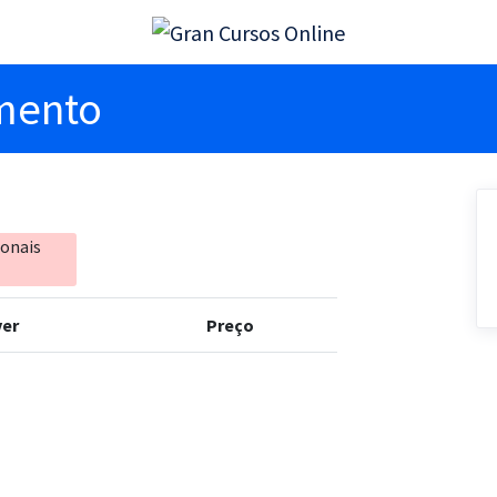
imento
ionais
er
Preço