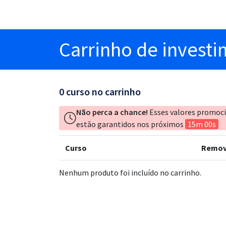
Carrinho
de invest
0
curso no carrinho
Não perca a chance!
Esses valores promoc
estão garantidos nos próximos
15m 00s
Curso
Remov
Nenhum produto foi incluído no carrinho.