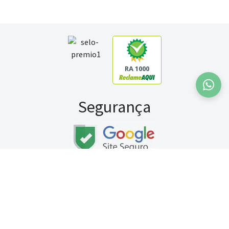
RA 1000
Segurança
Fale conosco:
WhatsApp
Seg a sex (exceto feriados) / das 8h às 20h
Sábado (9h às 13h)