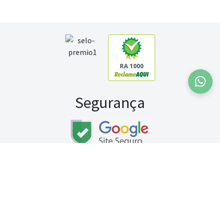
RA 1000
Segurança
Fale conosco:
WhatsApp
Seg a sex (exceto feriados) / das 8h às 20h
Sábado (9h às 13h)