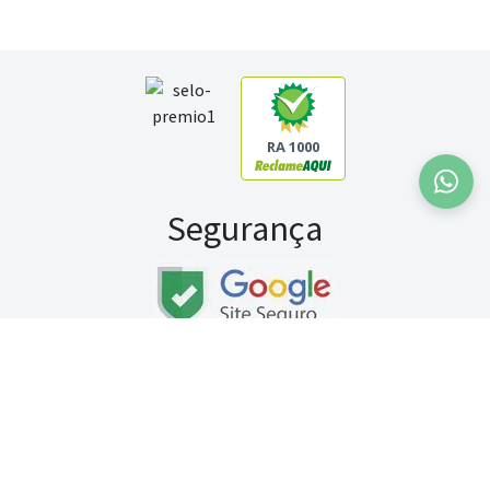
RA 1000
Segurança
Fale conosco:
WhatsApp
Seg a sex (exceto feriados) / das 8h às 20h
Sábado (9h às 13h)