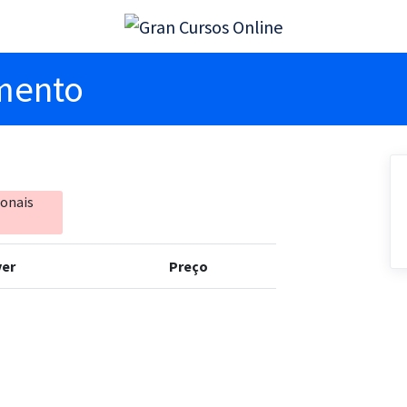
imento
ionais
er
Preço