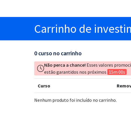
Carrinho
de invest
0
curso no carrinho
Não perca a chance!
Esses valores promoc
estão garantidos nos próximos
15m 00s
Curso
Remov
Nenhum produto foi incluído no carrinho.