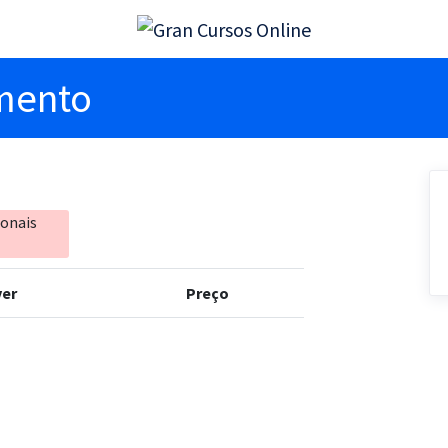
imento
ionais
er
Preço