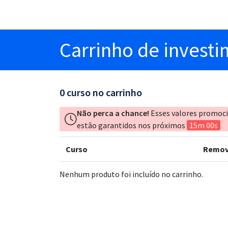
Carrinho
de invest
0
curso no carrinho
Não perca a chance!
Esses valores promoc
estão garantidos nos próximos
15m 00s
Curso
Remov
Nenhum produto foi incluído no carrinho.