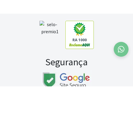
RA 1000
Segurança
Fale conosco:
WhatsApp
Seg a sex (exceto feriados) / das 8h às 20h
Sábado (9h às 13h)