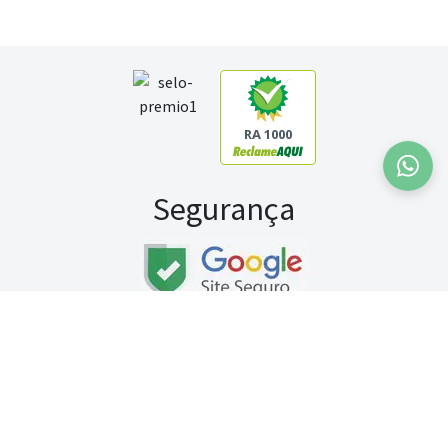
RA 1000
Segurança
Fale conosco:
WhatsApp
Seg a sex (exceto feriados) / das 8h às 20h
Sábado (9h às 13h)