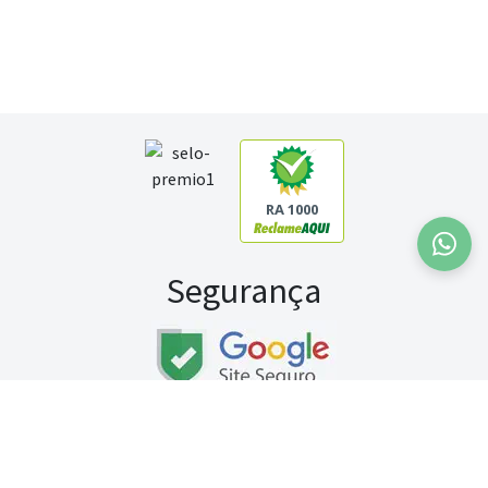
RA 1000
Segurança
Fale conosco:
WhatsApp
Seg a sex (exceto feriados) / das 8h às 20h
Sábado (9h às 13h)