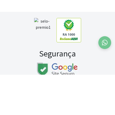
RA 1000
Segurança
Fale conosco:
WhatsApp
Seg a sex (exceto feriados) / das 8h às 20h
Sábado (9h às 13h)