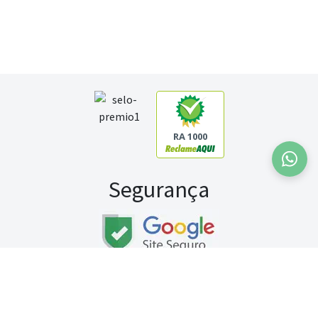
RA 1000
Segurança
Fale conosco:
WhatsApp
Seg a sex (exceto feriados) / das 8h às 20h
Sábado (9h às 13h)