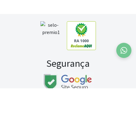
RA 1000
Segurança
Fale conosco:
WhatsApp
Seg a sex (exceto feriados) / das 8h às 20h
Sábado (9h às 13h)