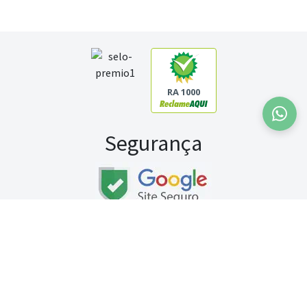
RA 1000
Segurança
Fale conosco:
WhatsApp
Seg a sex (exceto feriados) / das 8h às 20h
Sábado (9h às 13h)