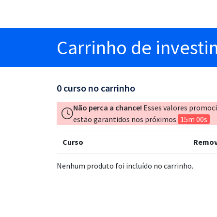
Carrinho
de invest
0
curso no carrinho
Não perca a chance!
Esses valores promoc
estão garantidos nos próximos
15m 00s
Curso
Remov
Nenhum produto foi incluído no carrinho.