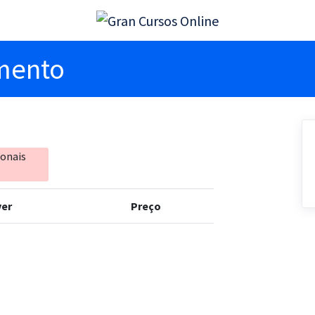
imento
ionais
er
Preço