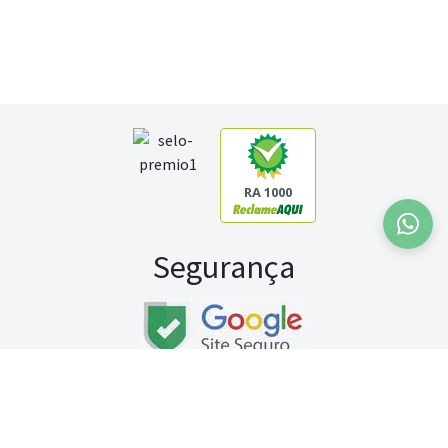
RA 1000
Segurança
Fale conosco:
WhatsApp
Seg a sex (exceto feriados) / das 8h às 20h
Sábado (9h às 13h)