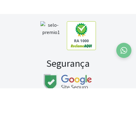
RA 1000
Segurança
Fale conosco:
WhatsApp
Seg a sex (exceto feriados) / das 8h às 20h
Sábado (9h às 13h)