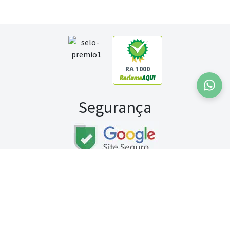
RA 1000
Segurança
Fale conosco:
WhatsApp
Seg a sex (exceto feriados) / das 8h às 20h
Sábado (9h às 13h)