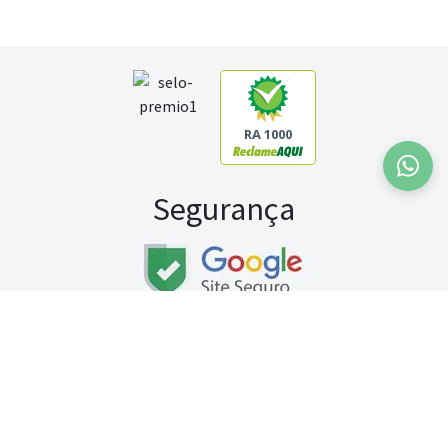
RA 1000
Segurança
Fale conosco:
WhatsApp
Seg a sex (exceto feriados) / das 8h às 20h
Sábado (9h às 13h)