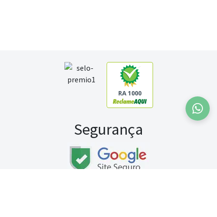
RA 1000
Segurança
Fale conosco:
WhatsApp
Seg a sex (exceto feriados) / das 8h às 20h
Sábado (9h às 13h)