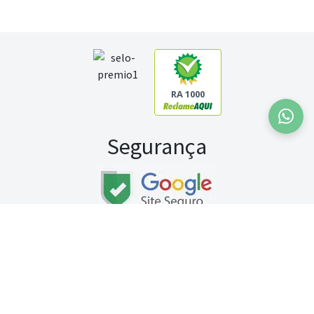
RA 1000
Segurança
Fale conosco:
WhatsApp
Seg a sex (exceto feriados) / das 8h às 20h
Sábado (9h às 13h)