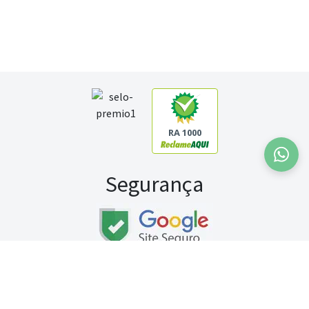
RA 1000
Segurança
Fale conosco:
WhatsApp
Seg a sex (exceto feriados) / das 8h às 20h
Sábado (9h às 13h)