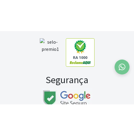
RA 1000
Segurança
Fale conosco:
WhatsApp
Seg a sex (exceto feriados) / das 8h às 20h
Sábado (9h às 13h)