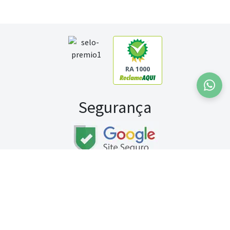
RA 1000
Segurança
Fale conosco:
WhatsApp
Seg a sex (exceto feriados) / das 8h às 20h
Sábado (9h às 13h)