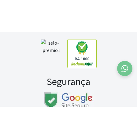
RA 1000
Segurança
Fale conosco:
WhatsApp
Seg a sex (exceto feriados) / das 8h às 20h
Sábado (9h às 13h)