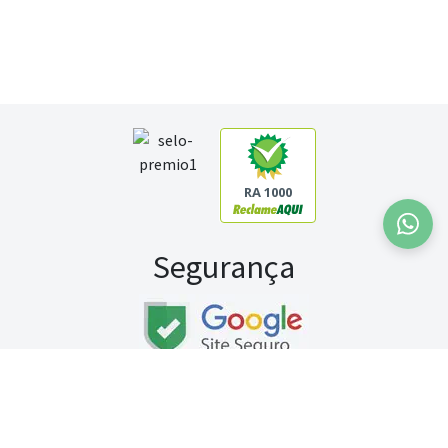
RA 1000
Segurança
Fale conosco:
WhatsApp
Seg a sex (exceto feriados) / das 8h às 20h
Sábado (9h às 13h)