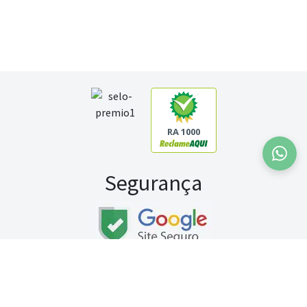
RA 1000
Segurança
Fale conosco:
WhatsApp
Seg a sex (exceto feriados) / das 8h às 20h
Sábado (9h às 13h)