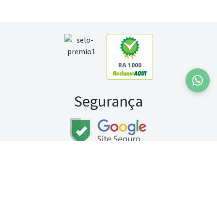
RA 1000
Segurança
Fale conosco:
WhatsApp
Seg a sex (exceto feriados) / das 8h às 20h
Sábado (9h às 13h)