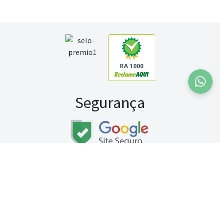
RA 1000
Segurança
Fale conosco:
WhatsApp
Seg a sex (exceto feriados) / das 8h às 20h
Sábado (9h às 13h)