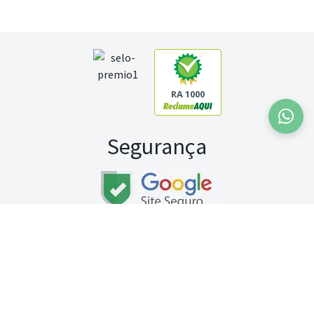
RA 1000
Segurança
Fale conosco:
WhatsApp
Seg a sex (exceto feriados) / das 8h às 20h
Sábado (9h às 13h)