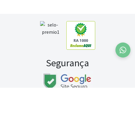
RA 1000
Segurança
Fale conosco:
WhatsApp
Seg a sex (exceto feriados) / das 8h às 20h
Sábado (9h às 13h)