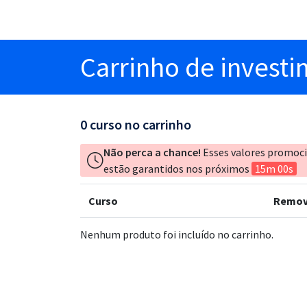
Carrinho
de invest
0
curso no carrinho
Não perca a chance!
Esses valores promoc
estão garantidos nos próximos
15m 00s
Curso
Remov
Nenhum produto foi incluído no carrinho.