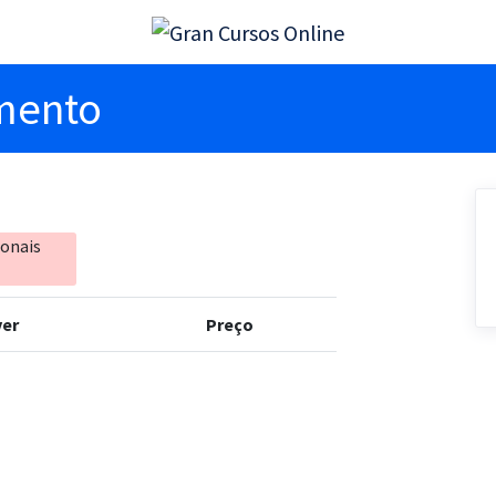
imento
ionais
er
Preço