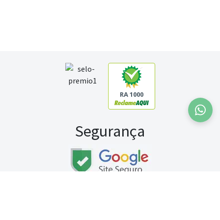
RA 1000
Segurança
Fale conosco:
WhatsApp
Seg a sex (exceto feriados) / das 8h às 20h
Sábado (9h às 13h)