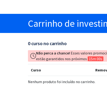
Carrinho
de invest
0
curso no carrinho
Não perca a chance!
Esses valores promoc
estão garantidos nos próximos
15m 00s
Curso
Remov
Nenhum produto foi incluído no carrinho.