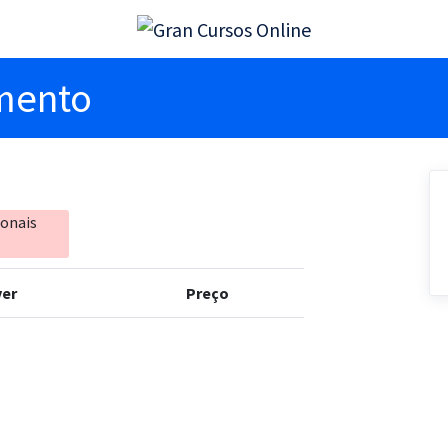
imento
ionais
er
Preço