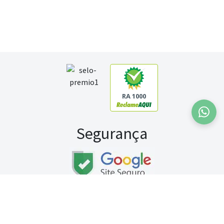
RA 1000
Segurança
Fale conosco:
WhatsApp
Seg a sex (exceto feriados) / das 8h às 20h
Sábado (9h às 13h)