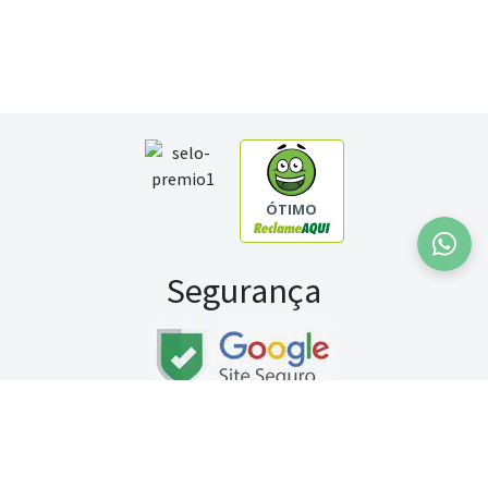
ÓTIMO
Segurança
Fale conosco:
WhatsApp
Seg a sex (exceto feriados) / das 8h às 20h
Sábado (9h às 13h)